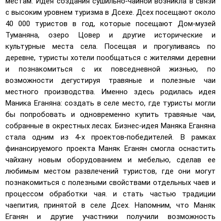
местам. Идея создания сушильно-чайной возникла в связи
с высоким уровнем туризма в Дсехе. Дсех посещают около
40 000 туристов в год, которые посещают Дом-музей
Туманяна, озеро Цовер и другие исторические и
культурные места села. Посещая и прогуливаясь по
деревне, туристы хотели пообщаться с жителями деревни
и познакомиться с их повседневной жизнью, по
возможности дегустируя травяные и полезные чаи
местного производства. Именно здесь родилась идея
Маника Еганяна: создать в селе место, где туристы могли
бы попробовать и одновременно купить травяные чаи,
собранные в окрестных лесах. Бизнес-идея Маняка Еганяна
стала одним из 4-х проектов-победителей. В рамках
финансируемого проекта Маняк Еганян смогла оснастить
чайхану новым оборудованием и мебелью, сделав ее
любимым местом развлечений туристов, где они могут
познакомиться с полезными свойствами отдельных чаев и
процессом обработки чая. и стать частью традиции
чаепития, принятой в селе Дсех. Напомним, что Маняк
Еганян и другие участники получили возможность