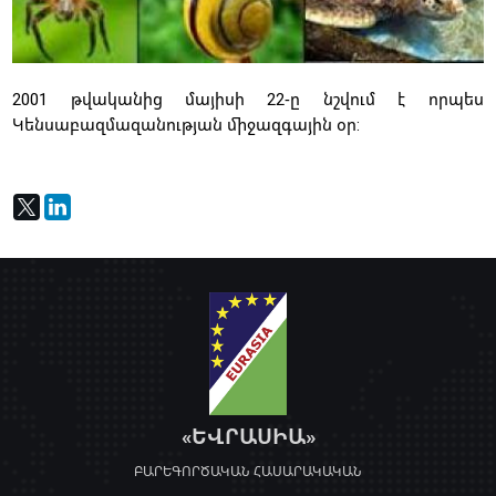
2001 թվականից մայիսի 22-ը նշվում է որպես
Կենսաբազմազանության միջազգային օր:
«ԵՎՐԱՍԻԱ»
ԲԱՐԵԳՈՐԾԱԿԱՆ ՀԱՍԱՐԱԿԱԿԱՆ