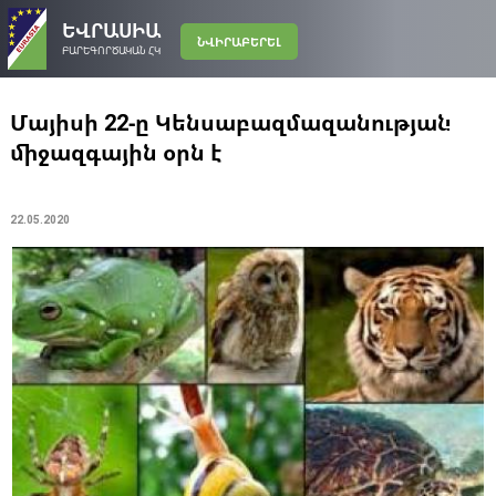
ԵՎՐԱՍԻԱ
ՆՎԻՐԱԲԵՐԵԼ
ԲԱՐԵԳՈՐԾԱԿԱՆ ՀԿ
Մայիսի 22-ը Կենսաբազմազանության
միջազգային օրն է
22.05.2020