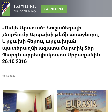
ԵՎՐԱՍԻԱ
ՆՎԻՐԱԲԵՐԵԼ
ԲԱՐԵԳՈՐԾԱԿԱՆ ՀԿ
«Ոսկե Արագած» հուշամեդալի
շնորհումը Արցախի թեմի առաջնորդ,
Արցախի հերոս, արցախյան
պատերազմի ազատամարտիկ Տեր
Պարգև արքեպիսկոպոս Սրբազանին.
26.10.2016
27.10.2016