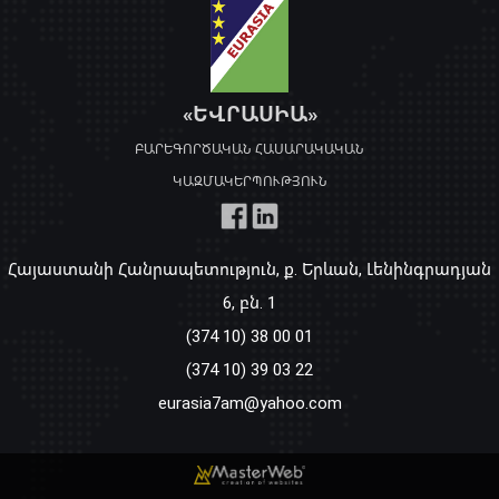
«ԵՎՐԱՍԻԱ»
ԲԱՐԵԳՈՐԾԱԿԱՆ ՀԱՍԱՐԱԿԱԿԱՆ
ԿԱԶՄԱԿԵՐՊՈՒԹՅՈՒՆ
Հայաստանի Հանրապետություն, ք. Երևան, Լենինգրադյան
6, բն. 1
(374 10) 38 00 01
(374 10) 39 03 22
eurasia7am@yahoo.com