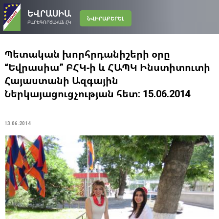
ԵՎՐԱՍԻԱ
ՆՎԻՐԱԲԵՐԵԼ
ԲԱՐԵԳՈՐԾԱԿԱՆ ՀԿ
Պետական խորհրդանիշերի օրը
“Եվրասիա” ԲՀԿ-ի և ՀԱՊԿ Ինստիտուտի
Հայաստանի Ազգային
Ներկայացուցչության հետ: 15.06.2014
13.06.2014