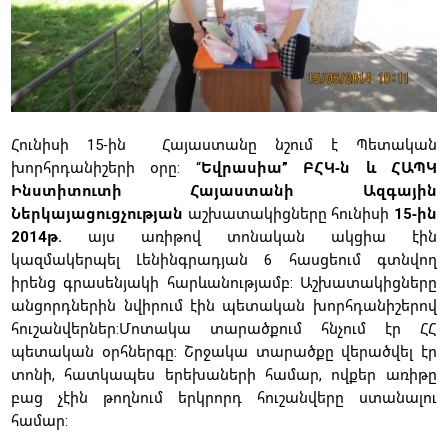
Հունիսի 15-ին Հայաստանը նշում է Պետական
խորհրդանիշերի օրը: “
Եվրասիա” ԲՀԿ-ն և ՀԱՊԿ
Ինստիտուտի Հայաստանի Ազգային
Ներկայացուցչության
աշխատակիցները հունիսի
15-ին
2014թ.
այս առիթով տոնական ակցիա էին
կազմակերպել Լենինգրադյան 6 հասցեում գտնվող
իրենց գրասենյակի հարևանությամբ: Աշխատակիցները
անցորդներին նվիրում էին պետական խորհդանիշերով
հուշանվերներ:Մոտակա տարածքում հնչում էր ՀՀ
պետական օրհներգը: Շրջակա տարածքը վերածվել էր
տոնի, հատկապես երեխաների համար, ովքեր առիթը
բաց չէին թողնում երկրորդ հուշանվերը ստանալու
համար: