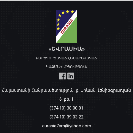
«ԵՎՐԱՍԻԱ»
ԲԱՐԵԳՈՐԾԱԿԱՆ ՀԱՍԱՐԱԿԱԿԱՆ
ԿԱԶՄԱԿԵՐՊՈՒԹՅՈՒՆ
Հայաստանի Հանրապետություն, ք. Երևան, Լենինգրադյան
6, բն. 1
(374 10) 38 00 01
(374 10) 39 03 22
eurasia7am@yahoo.com