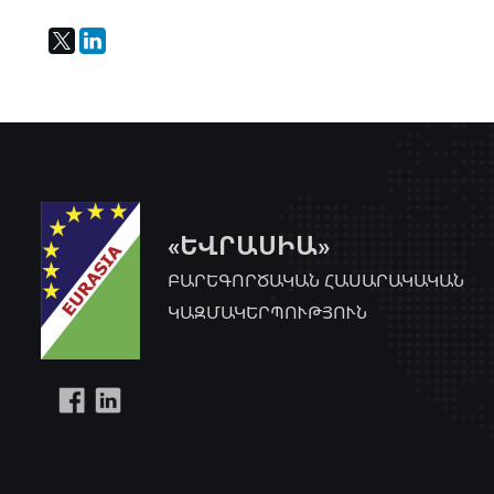
«ԵՎՐԱՍԻԱ»
ԲԱՐԵԳՈՐԾԱԿԱՆ ՀԱՍԱՐԱԿԱԿԱՆ
ԿԱԶՄԱԿԵՐՊՈՒԹՅՈՒՆ