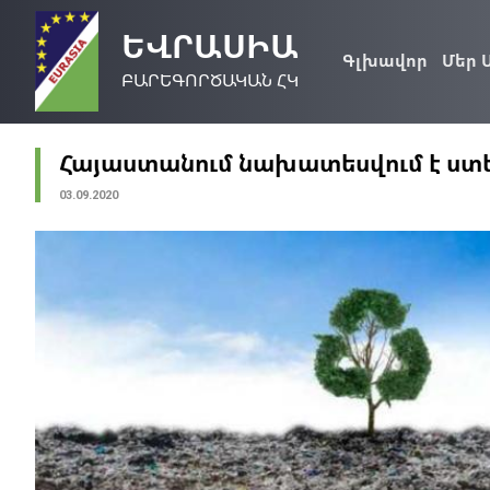
ԵՎՐԱՍԻԱ
Գլխավոր
Մեր 
ԲԱՐԵԳՈՐԾԱԿԱՆ ՀԿ
Հայաստանում նախատեսվում է ստ
03.09.2020