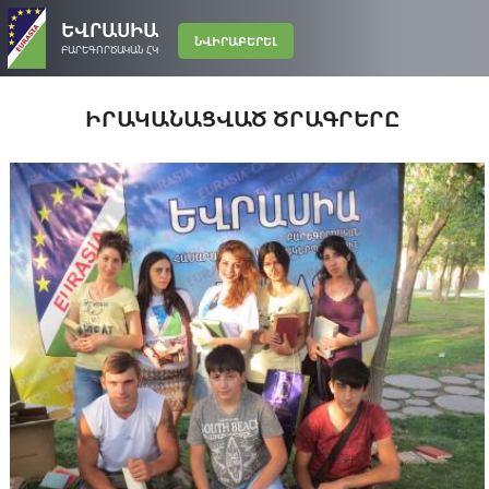
ԵՎՐԱՍԻԱ
ՆՎԻՐԱԲԵՐԵԼ
ԲԱՐԵԳՈՐԾԱԿԱՆ ՀԿ
ԻՐԱԿԱՆԱՑՎԱԾ ԾՐԱԳՐԵՐԸ