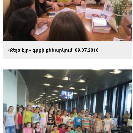
«Ջեյն Էյր» գրքի քննարկում. 09.07.2016